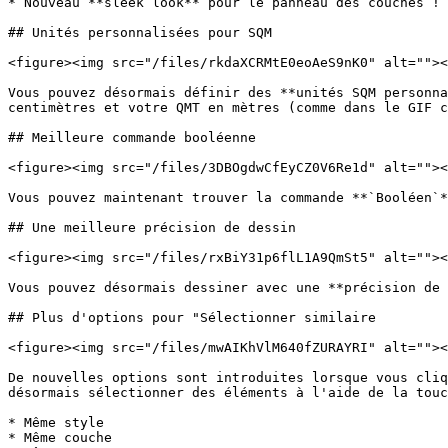
* Nouveau **sleek look** pour le panneau des couches !

## Unités personnalisées pour SQM

<figure><img src="/files/rkdaXCRMtE0eoAeS9nK0" alt=""><
Vous pouvez désormais définir des **unités SQM personna
centimètres et votre QMT en mètres (comme dans le GIF c
## Meilleure commande booléenne

<figure><img src="/files/3DBOgdwCfEyCZ0V6Re1d" alt=""><
Vous pouvez maintenant trouver la commande **`Booléen`*
## Une meilleure précision de dessin

<figure><img src="/files/rxBiY31p6flL1A9QmSt5" alt=""><
Vous pouvez désormais dessiner avec une **précision de 
## Plus d'options pour "Sélectionner similaire

<figure><img src="/files/mwAIKhVlM640fZURAYRI" alt=""><
De nouvelles options sont introduites lorsque vous cliq
désormais sélectionner des éléments à l'aide de la touc
* Même style

* Même couche
