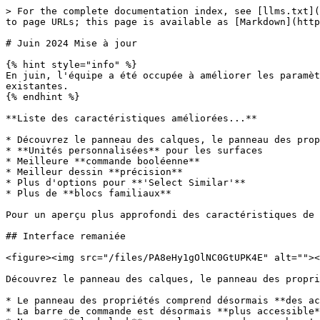
> For the complete documentation index, see [llms.txt](
to page URLs; this page is available as [Markdown](http
# Juin 2024 Mise à jour

{% hint style="info" %}

En juin, l'équipe a été occupée à améliorer les paramèt
existantes.

{% endhint %}

**Liste des caractéristiques améliorées...**

* Découvrez le panneau des calques, le panneau des prop
* **Unités personnalisées** pour les surfaces

* Meilleure **commande booléenne**

* Meilleur dessin **précision**

* Plus d'options pour **'Select Similar'**

* Plus de **blocs familiaux**

Pour un aperçu plus approfondi des caractéristiques de 
## Interface remaniée

<figure><img src="/files/PA8eHy1gOlNC0GtUPK4E" alt=""><
Découvrez le panneau des calques, le panneau des propri
* Le panneau des propriétés comprend désormais **des ac
* La barre de commande est désormais **plus accessible*