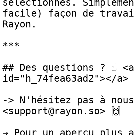
sélectionnés. Simplemen
facile) façon de travai
Rayon.

***

## Des questions ? ☝️ <a
id="h_74fea63ad2"></a>

-> N'hésitez pas à nous
<support@rayon.so> 🙌

→ Pour un aperçu plus a