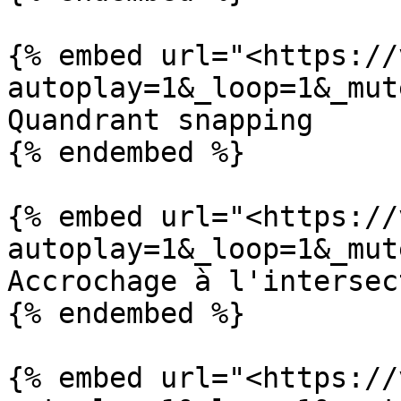
{% embed url="<https://
autoplay=1&_loop=1&_mut
Quandrant snapping

{% endembed %}

{% embed url="<https://
autoplay=1&_loop=1&_mut
Accrochage à l'intersect
{% endembed %}

{% embed url="<https://