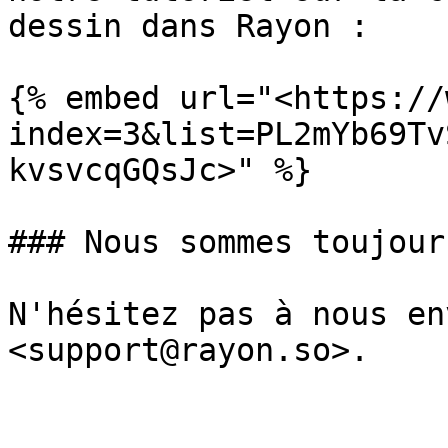
dessin dans Rayon :

{% embed url="<https://
index=3&list=PL2mYb69Tv
kvsvcqGQsJc>" %}

### Nous sommes toujour
N'hésitez pas à nous en