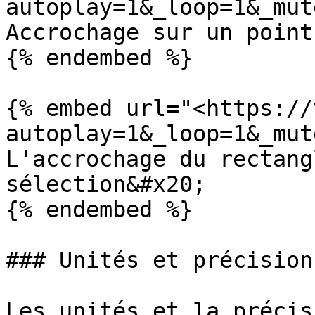
autoplay=1&_loop=1&_mut
Accrochage sur un point
{% endembed %}

{% embed url="<https://
autoplay=1&_loop=1&_mut
L'accrochage du rectang
sélection&#x20;

{% endembed %}

### Unités et précision

Les unités et la précis