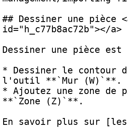
## Dessiner une pièce <
id="h_c77b8ac72b"></a>

Dessiner une pièce est 
* Dessiner le contour d
l'outil **`Mur (W)`**.

* Ajoutez une zone de p
**`Zone (Z)`**.

En savoir plus sur [les