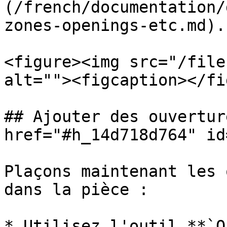
(/french/documentation/
zones-openings-etc.md).

<figure><img src="/file
alt=""><figcaption></fi
## Ajouter des ouvertur
href="#h_14d718d764" id
Plaçons maintenant les 
dans la pièce :

* Utilisez l'outil **`O