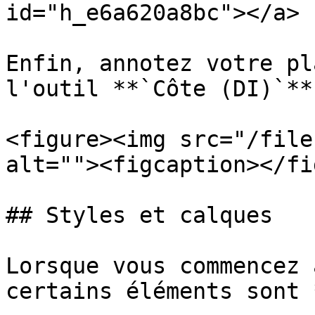
id="h_e6a620a8bc"></a>

Enfin, annotez votre pl
l'outil **`Côte (DI)`**
<figure><img src="/file
alt=""><figcaption></fi
## Styles et calques

Lorsque vous commencez 
certains éléments sont 