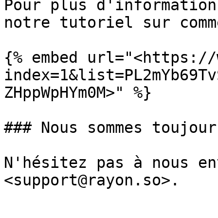
Pour plus d'information
notre tutoriel sur comm
{% embed url="<https://
index=1&list=PL2mYb69Tv
ZHppWpHYm0M>" %}

### Nous sommes toujour
N'hésitez pas à nous en